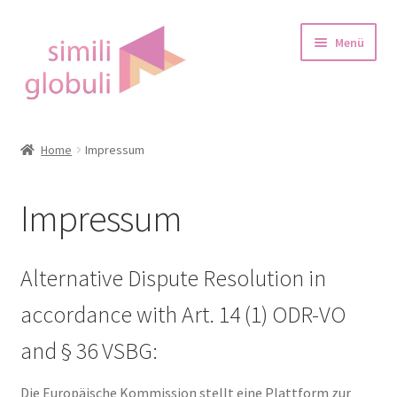
Zur
Zum
Menü
Navigation
Inhalt
springen
springen
Startseite
Home
Impressum
über Globulis
Impressum
Blog
Shop
Alternative Dispute Resolution in
accordance with Art. 14 (1) ODR-VO
Warenkorb
and § 36 VSBG:
Die Europäische Kommission stellt eine Plattform zur