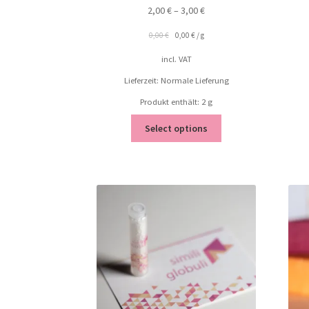
2,00
€
–
3,00
€
0,00
€
0,00
€
/
g
incl. VAT
Lieferzeit: Normale Lieferung
Produkt enthält: 2
g
Select options