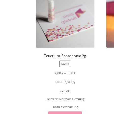
Teucrium-Scorodonia 2g
SALE!
2,00
€
–
3,00
€
0,00
€
0,00
€
/
g
incl. VAT
Lieferzeit: Normale Lieferung
Produkt enthält: 2
g