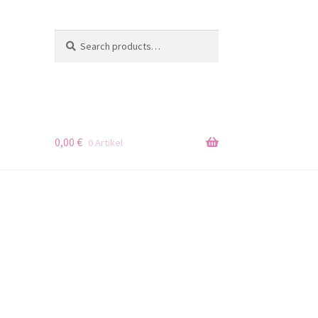
Search
Search
for:
0,00
€
0 Artikel