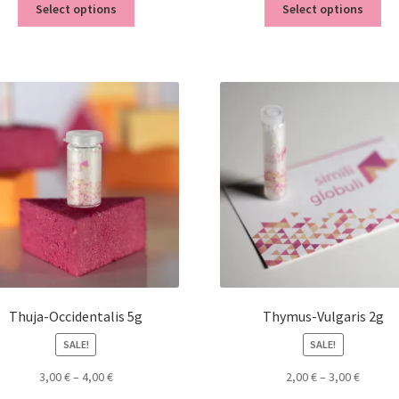
Select options
Select options
Thuja-Occidentalis 5g
Thymus-Vulgaris 2g
SALE!
SALE!
3,00
€
–
4,00
€
2,00
€
–
3,00
€