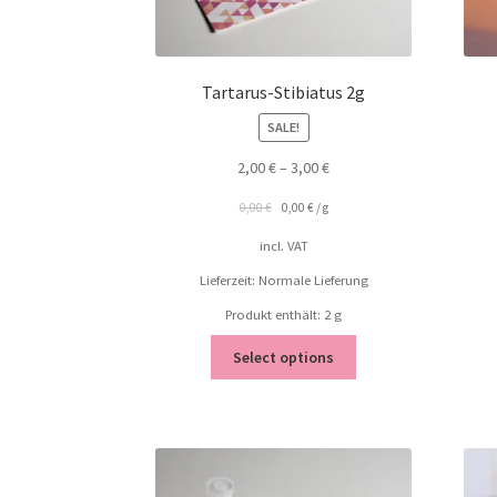
Tartarus-Stibiatus 2g
SALE!
2,00
€
–
3,00
€
0,00
€
0,00
€
/
g
incl. VAT
Lieferzeit: Normale Lieferung
Produkt enthält: 2
g
Select options