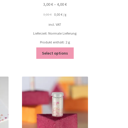
3,00
€
–
4,00
€
0,00
€
0,00
€
/
g
incl. VAT
Lieferzeit: Normale Lieferung
Produkt enthält: 2
g
Select options