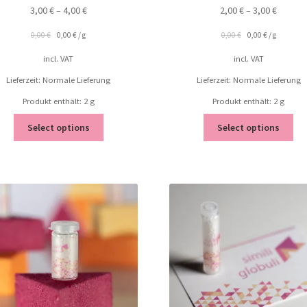
3,00
€
–
4,00
€
2,00
€
–
3,00
€
0,00
€
0,00
€
/
g
0,00
€
0,00
€
/
g
incl. VAT
incl. VAT
Lieferzeit: Normale Lieferung
Lieferzeit: Normale Lieferung
Produkt enthält: 2
g
Produkt enthält: 2
g
Select options
Select options