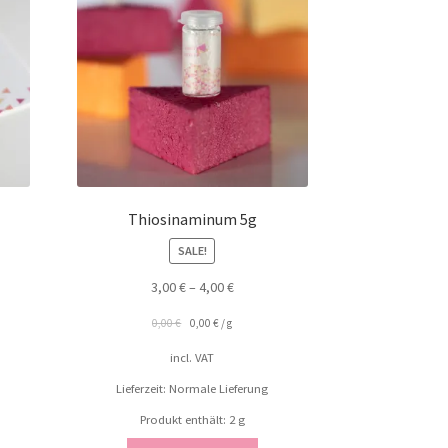
Thiosinaminum 5g
SALE!
3,00
€
–
4,00
€
0,00
€
0,00
€
/
g
incl. VAT
Lieferzeit: Normale Lieferung
Produkt enthält: 2
g