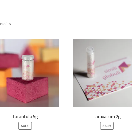
results
Tarantula 5g
Taraxacum 2g
SALE!
SALE!