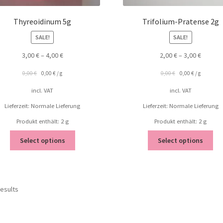
Thyreoidinum 5g
Trifolium-Pratense 2g
SALE!
SALE!
3,00
€
–
4,00
€
2,00
€
–
3,00
€
0,00
€
0,00
€
/
g
0,00
€
0,00
€
/
g
incl. VAT
incl. VAT
Lieferzeit: Normale Lieferung
Lieferzeit: Normale Lieferung
Produkt enthält: 2
g
Produkt enthält: 2
g
Select options
Select options
results