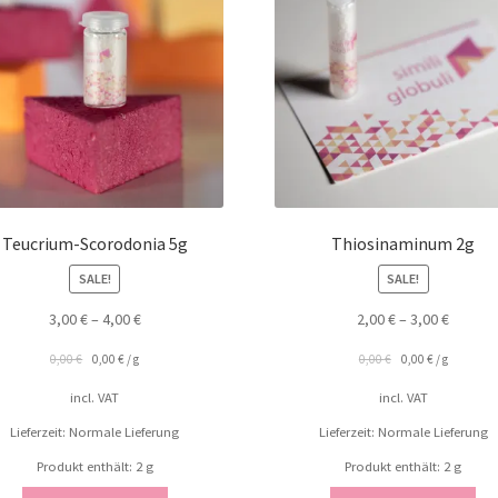
Teucrium-Scorodonia 5g
Thiosinaminum 2g
SALE!
SALE!
3,00
€
–
4,00
€
2,00
€
–
3,00
€
0,00
€
0,00
€
/
g
0,00
€
0,00
€
/
g
incl. VAT
incl. VAT
Lieferzeit: Normale Lieferung
Lieferzeit: Normale Lieferung
Produkt enthält: 2
g
Produkt enthält: 2
g