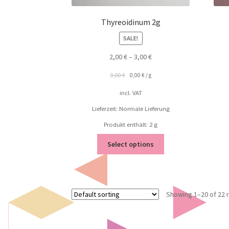
Thyreoidinum 2g
SALE!
2,00
€
–
3,00
€
0,00
€
0,00
€
/
g
incl. VAT
Lieferzeit: Normale Lieferung
Produkt enthält: 2
g
Select options
Showing 1–20 of 22 