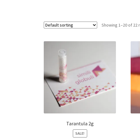
Showing 1–20 of 22 
Tarantula 2g
SALE!