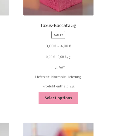
Taxus-Baccata 5g
SALE!
3,00
€
–
4,00
€
0,00
€
0,00
€
/
g
incl. VAT
Lieferzeit: Normale Lieferung
Produkt enthält: 2
g
Select options