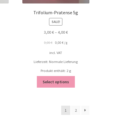
Trifolium-Pratense 5g
SALE!
3,00
€
–
4,00
€
0,00
€
0,00
€
/
g
incl. VAT
Lieferzeit: Normale Lieferung
Produkt enthält: 2
g
Select options
1
2