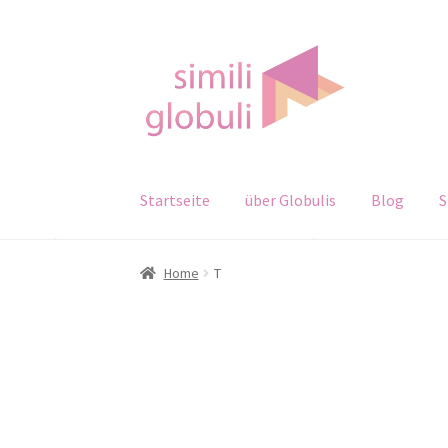
Zur
Zum
Navigation
Inhalt
springen
springen
Startseite
über Globulis
Blog
S
Home
T