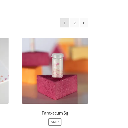
1
2
Taraxacum 5g
SALE!