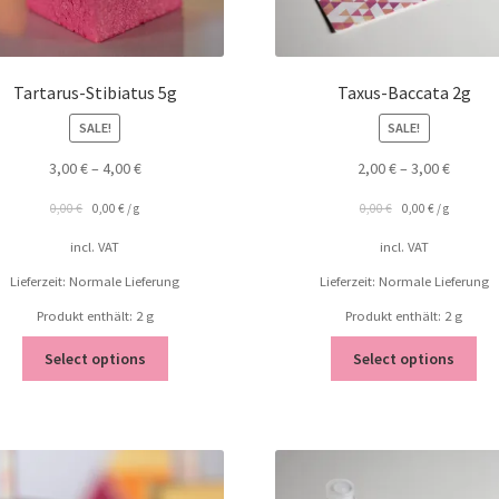
Tartarus-Stibiatus 5g
Taxus-Baccata 2g
SALE!
SALE!
3,00
€
–
4,00
€
2,00
€
–
3,00
€
0,00
€
0,00
€
/
g
0,00
€
0,00
€
/
g
incl. VAT
incl. VAT
Lieferzeit: Normale Lieferung
Lieferzeit: Normale Lieferung
Produkt enthält: 2
g
Produkt enthält: 2
g
Select options
Select options