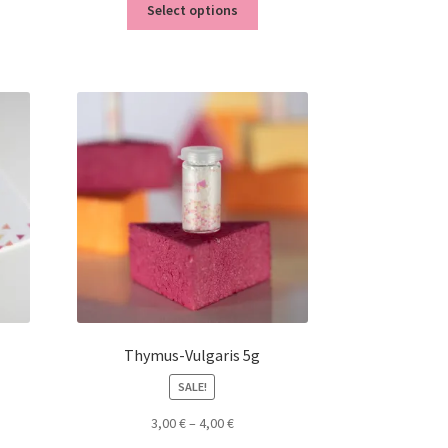
Select options
Thymus-Vulgaris 5g
SALE!
3,00
€
–
4,00
€