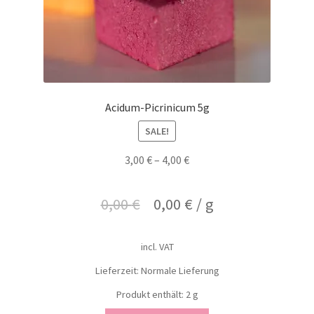
Acidum-Picrinicum 5g
SALE!
3,00
€
–
4,00
€
0,00
€
0,00
€
/
g
incl. VAT
Lieferzeit: Normale Lieferung
Produkt enthält: 2
g