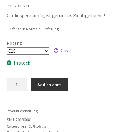
incl. 20% VAT
Cardiospermum 2g ist genau das Richtige für Sie!
Lieferzeit: Normale Lieferung
Potenz
Clear
In stock
Cardiospermum
Add to cart
2g
quantity
Produkt enthält: 2
g
SKU:
20190081
Categories:
C
,
Globuli