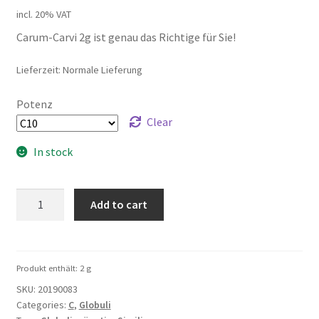
incl. 20% VAT
Carum-Carvi 2g ist genau das Richtige für Sie!
Lieferzeit: Normale Lieferung
Potenz
Clear
In stock
Carum-
Add to cart
Carvi
2g
quantity
Produkt enthält: 2
g
SKU:
20190083
Categories:
C
,
Globuli