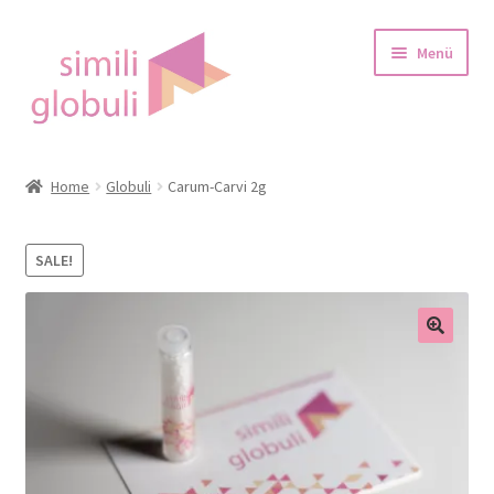
Zur
Zum
Menü
Navigation
Inhalt
springen
springen
Startseite
Home
Globuli
Carum-Carvi 2g
über Globulis
SALE!
Blog
Shop
Warenkorb