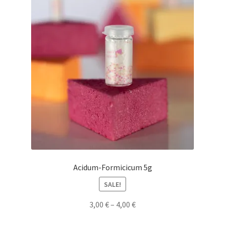
Acidum-Formicicum 5g
SALE!
3,00
€
–
4,00
€