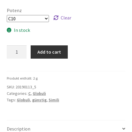
Potenz
Clear
In stock
Crotalus
Add to cart
5g
quantity
Produkt enthält: 2
g
SKU:
20190113_5
Categories:
C
,
Globuli
Tags:
Globuli
,
günstig
,
Simili
Description