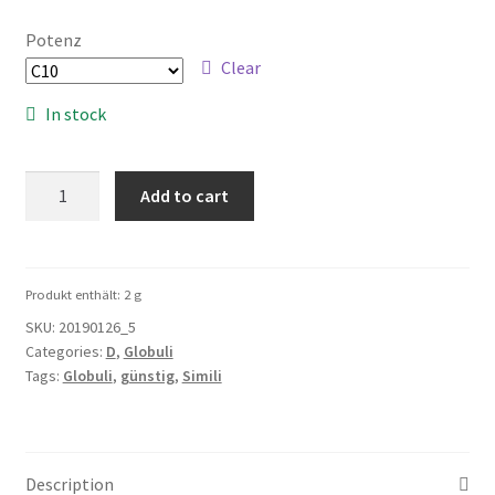
Potenz
Clear
In stock
Dulcamara
Add to cart
5g
quantity
Produkt enthält: 2
g
SKU:
20190126_5
Categories:
D
,
Globuli
Tags:
Globuli
,
günstig
,
Simili
Description