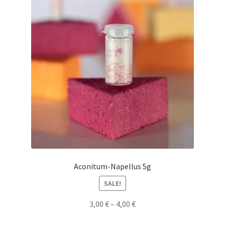
Aconitum-Napellus 5g
SALE!
3,00
€
–
4,00
€