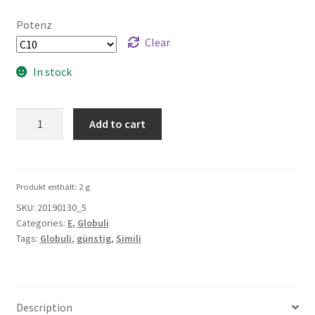
Potenz
Clear
In stock
Eucalyptus
Add to cart
5g
quantity
Produkt enthält: 2
g
SKU:
20190130_5
Categories:
E
,
Globuli
Tags:
Globuli
,
günstig
,
Simili
Description