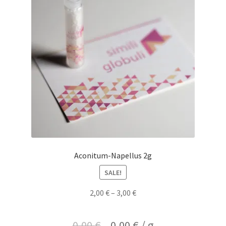
Aconitum-Napellus 2g
SALE!
2,00
€
–
3,00
€
0,00
€
0,00
€
/
g