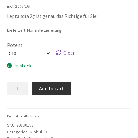
incl. 20% VAT
Leptandra 2g ist genau das Richtige für Sie!
Lieferzeit: Normale Lieferung
Potenz
Clear
In stock
Leptandra
Add to cart
2g
quantity
Produkt enthält: 2
g
SKU:
20190193
Categories:
Globuli
,
L