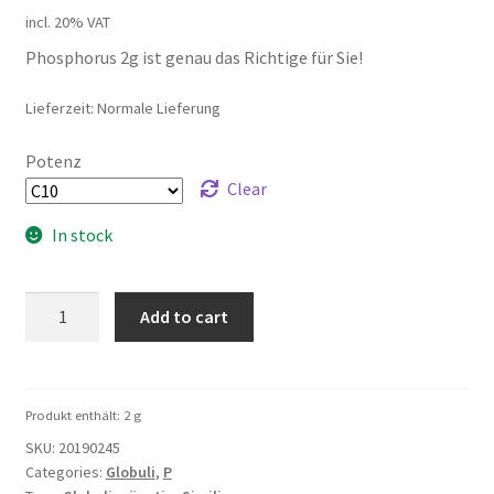
incl. 20% VAT
Phosphorus 2g ist genau das Richtige für Sie!
Lieferzeit: Normale Lieferung
Potenz
Clear
In stock
Phosphorus
Add to cart
2g
quantity
Produkt enthält: 2
g
SKU:
20190245
Categories:
Globuli
,
P