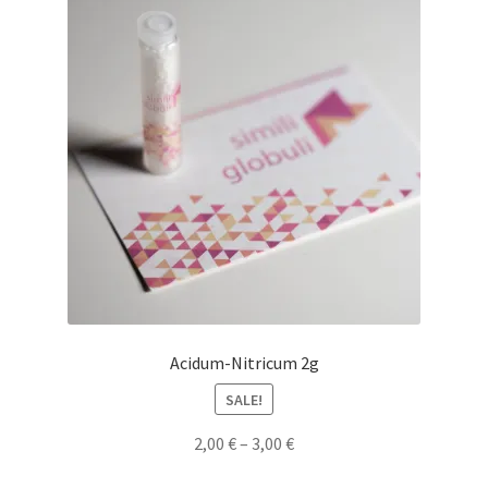
Acidum-Nitricum 2g
SALE!
2,00
€
–
3,00
€