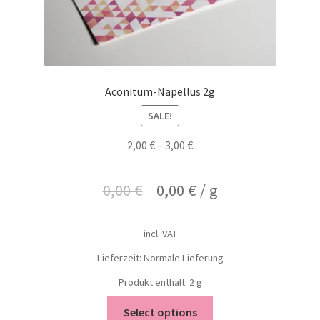
Aconitum-Napellus 2g
SALE!
2,00
€
–
3,00
€
0,00
€
0,00
€
/
g
incl. VAT
Lieferzeit: Normale Lieferung
Produkt enthält: 2
g
Select options