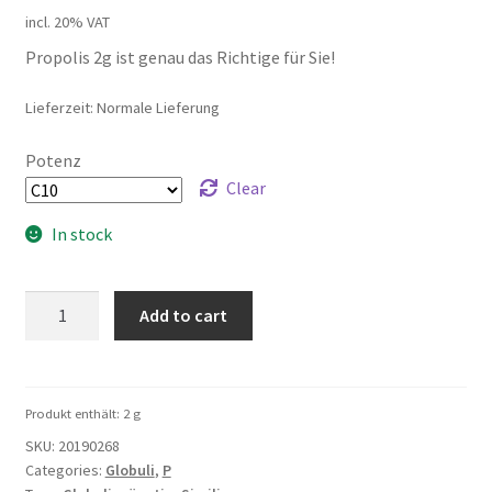
incl. 20% VAT
Propolis 2g ist genau das Richtige für Sie!
Lieferzeit: Normale Lieferung
Potenz
Clear
In stock
Propolis
Add to cart
2g
quantity
Produkt enthält: 2
g
SKU:
20190268
Categories:
Globuli
,
P