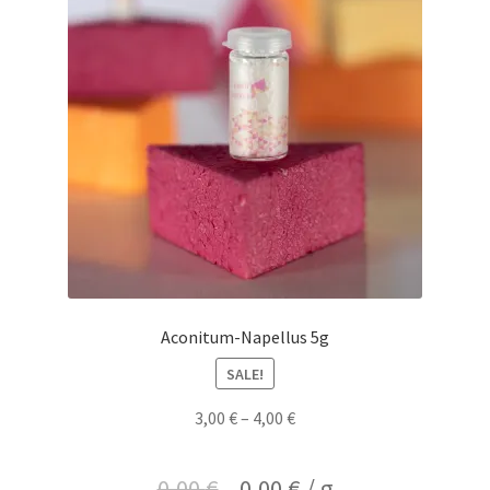
Aconitum-Napellus 5g
SALE!
3,00
€
–
4,00
€
0,00
€
0,00
€
/
g