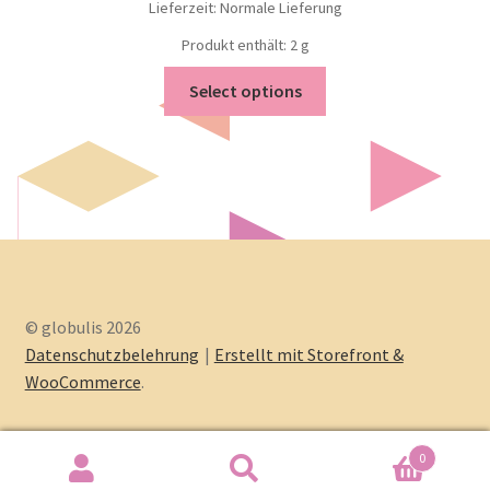
Lieferzeit: Normale Lieferung
Produkt enthält: 2
g
Select options
© globulis 2026
Datenschutzbelehrung
Erstellt mit Storefront &
WooCommerce
.
0
Search
Search