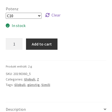
Potenz
Clear
In stock
Zincum-
Add to cart
Chloratum
5g
quantity
Produkt enthält: 2
g
SKU:
20190360_5
Categories:
Globuli
,
Z
Tags:
Globuli
,
günstig
,
Simili
Description