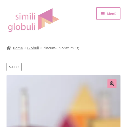
Zur
Zum
Menü
Navigation
Inhalt
springen
springen
Startseite
Home
Globuli
Zincum-Chloratum 5g
über Globulis
SALE!
Blog
Shop
Warenkorb