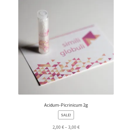
Acidum-Picrinicum 2g
SALE!
2,00
€
–
3,00
€