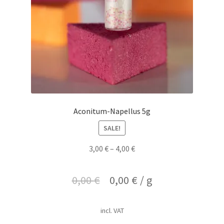
Aconitum-Napellus 5g
SALE!
3,00
€
–
4,00
€
0,00
€
0,00
€
/
g
incl. VAT