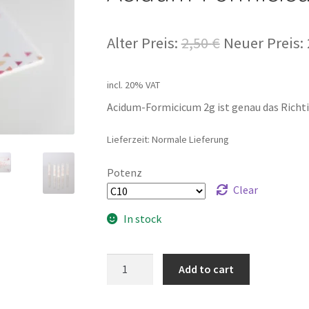
Alter Preis:
2,50
€
Neuer Preis:
incl. 20% VAT
Acidum-Formicicum 2g ist genau das Richtig
Lieferzeit: Normale Lieferung
Potenz
Clear
In stock
Acidum-
Add to cart
Formicicum
2g