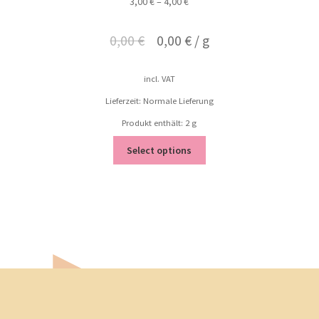
3,00
€
–
4,00
€
0,00
€
0,00
€
/
g
incl. VAT
Lieferzeit: Normale Lieferung
Produkt enthält: 2
g
Select options