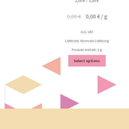
2,00
€
–
3,00
€
0,00
€
0,00
€
/
g
incl. VAT
Lieferzeit: Normale Lieferung
Produkt enthält: 2
g
Select options