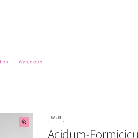
hop
Warenkorb
SALE!
Acidum-Formicic