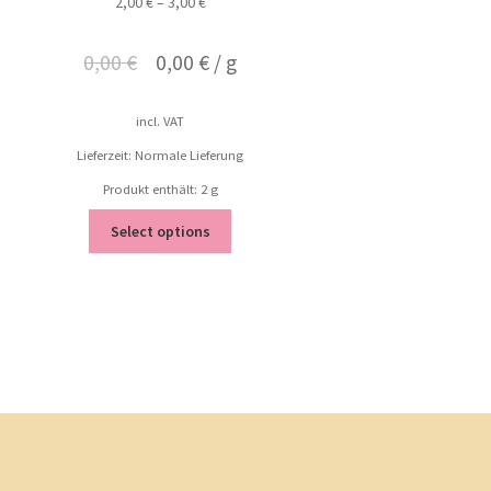
2,00
€
–
3,00
€
0,00
€
0,00
€
/
g
incl. VAT
Lieferzeit: Normale Lieferung
Produkt enthält: 2
g
Select options