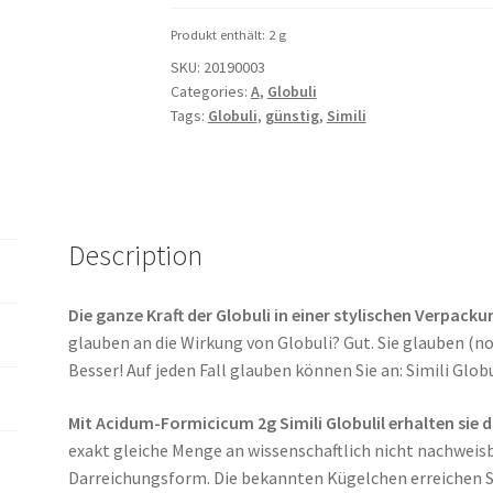
quantity
Produkt enthält: 2
g
SKU:
20190003
Categories:
A
,
Globuli
Tags:
Globuli
,
günstig
,
Simili
Description
Die ganze Kraft der Globuli in einer stylischen Verpacku
glauben an die Wirkung von Globuli? Gut. Sie glauben (n
Besser! Auf jeden Fall glauben können Sie an: Simili Globu
Mit Acidum-Formicicum 2g Simili Globulil erhalten sie d
exakt gleiche Menge an wissenschaftlich nicht nachweis
Darreichungsform. Die bekannten Kügelchen erreichen S