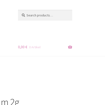
Search
Search
for:
0,00
€
0 Artikel
um 2g