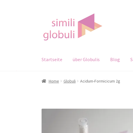
Zur
Zum
Navigation
Inhalt
springen
springen
Startseite
über Globulis
Blog
S
Home
Globuli
Acidum-Formicicum 2g