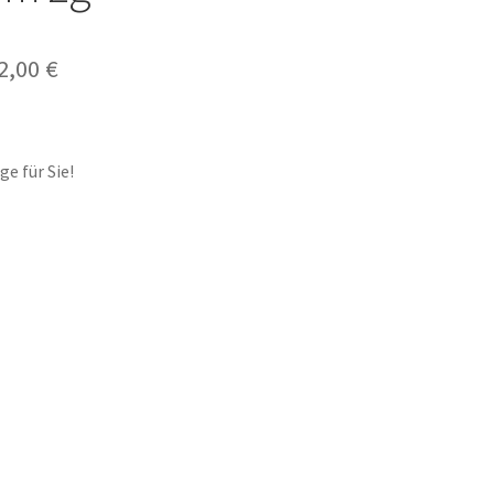
2,00
€
e für Sie!