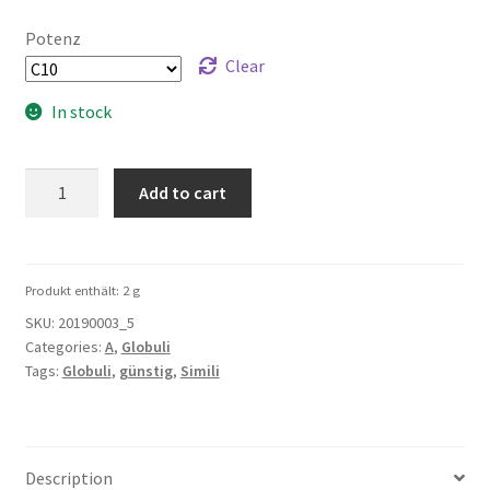
Potenz
Clear
In stock
Acidum-
Add to cart
Formicicum
5g
quantity
Produkt enthält: 2
g
SKU:
20190003_5
Categories:
A
,
Globuli
Tags:
Globuli
,
günstig
,
Simili
Description