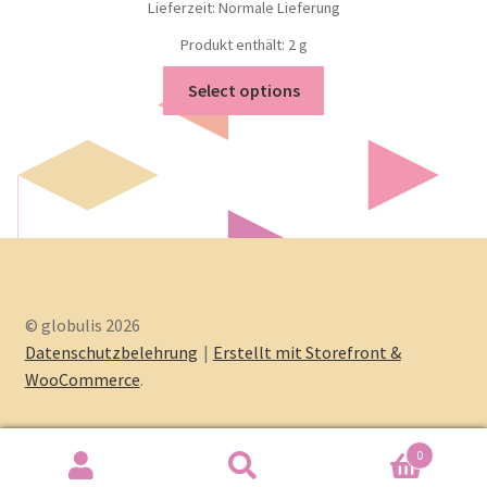
Lieferzeit: Normale Lieferung
Produkt enthält: 2
g
Select options
© globulis 2026
Datenschutzbelehrung
Erstellt mit Storefront &
WooCommerce
.
0
Search
Search