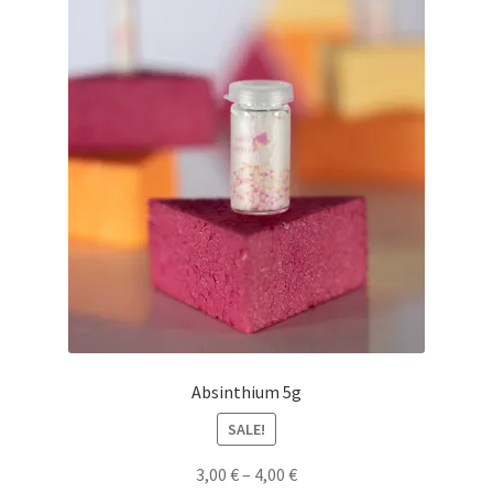
Absinthium 5g
SALE!
3,00
€
–
4,00
€