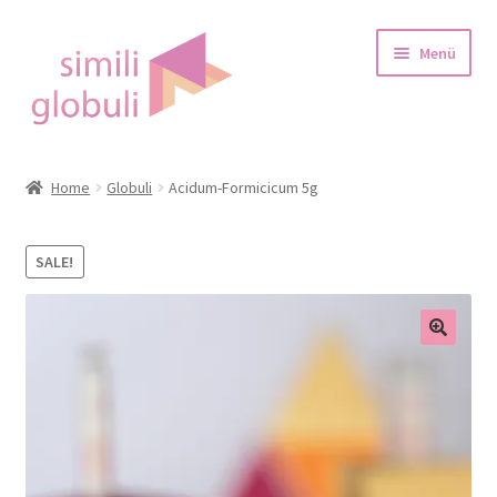
Zur
Zum
Menü
Navigation
Inhalt
springen
springen
Startseite
Home
Globuli
Acidum-Formicicum 5g
über Globulis
SALE!
Blog
Shop
Warenkorb