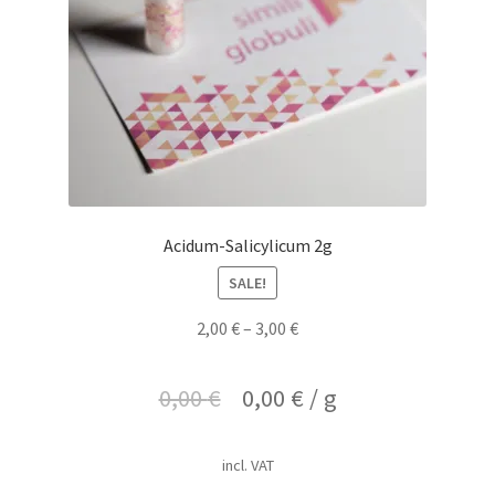
Acidum-Salicylicum 2g
SALE!
2,00
€
–
3,00
€
0,00
€
0,00
€
/
g
incl. VAT