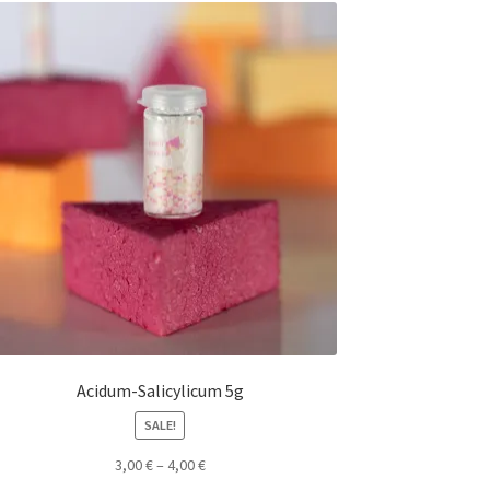
Acidum-Salicylicum 5g
SALE!
3,00
€
–
4,00
€