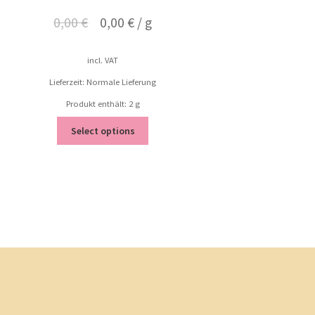
0,00
€
0,00
€
/
g
incl. VAT
Lieferzeit: Normale Lieferung
Produkt enthält: 2
g
Select options