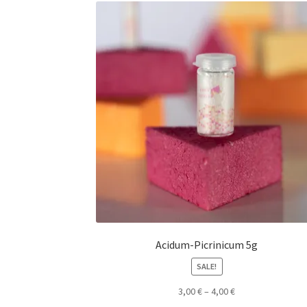
Acidum-Picrinicum 5g
SALE!
3,00
€
–
4,00
€