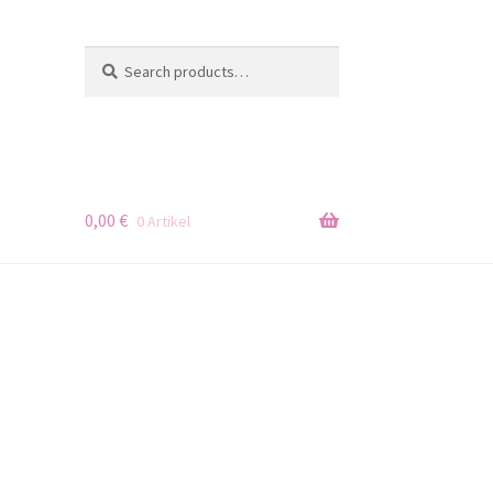
Search
Search
for:
0,00
€
0 Artikel