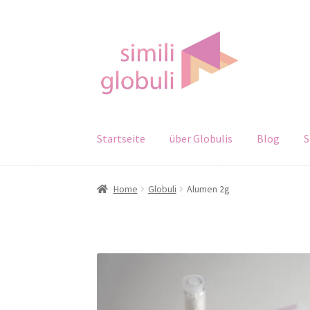
Zur
Zum
Navigation
Inhalt
springen
springen
Startseite
über Globulis
Blog
S
Home
Globuli
Alumen 2g