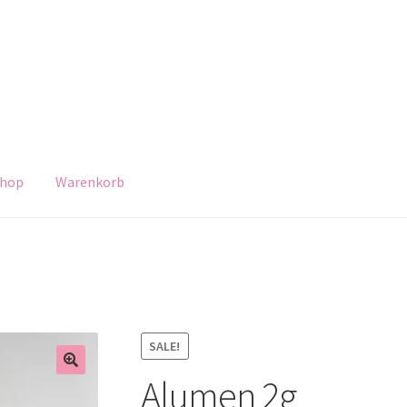
hop
Warenkorb
SALE!
Alumen 2g