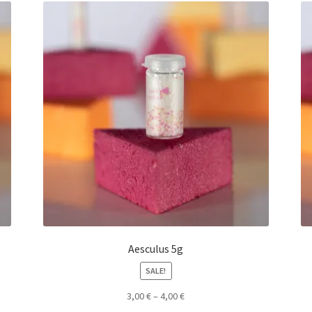
Aesculus 5g
SALE!
3,00
€
–
4,00
€