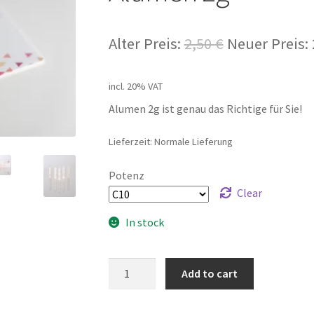
Alter Preis:
2,50
€
Neuer Preis:
incl. 20% VAT
Alumen 2g ist genau das Richtige für Sie!
Lieferzeit: Normale Lieferung
Potenz
Clear
In stock
Alumen
Add to cart
2g
quantity