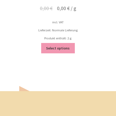
0,00
€
0,00
€
/
g
incl. VAT
Lieferzeit: Normale Lieferung
Produkt enthält: 2
g
Select options