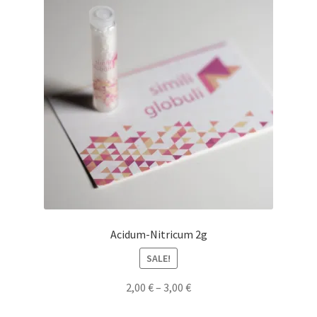
Acidum-Nitricum 2g
SALE!
2,00
€
–
3,00
€