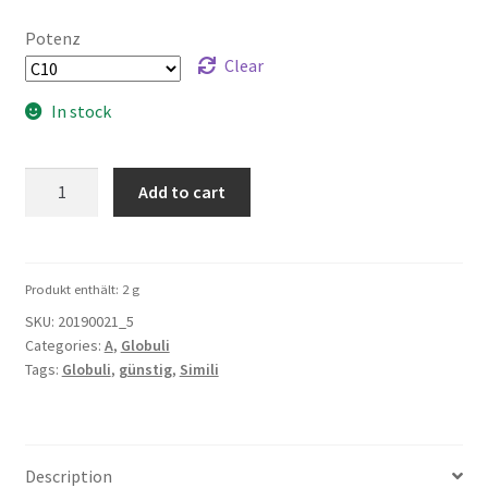
Potenz
Clear
In stock
Alumen
Add to cart
5g
quantity
Produkt enthält: 2
g
SKU:
20190021_5
Categories:
A
,
Globuli
Tags:
Globuli
,
günstig
,
Simili
Description