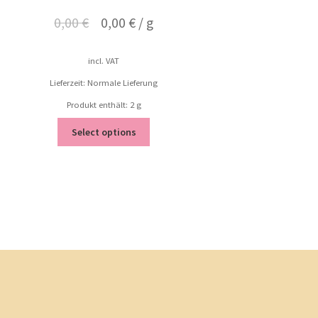
0,00
€
0,00
€
/
g
incl. VAT
Lieferzeit: Normale Lieferung
Produkt enthält: 2
g
Select options