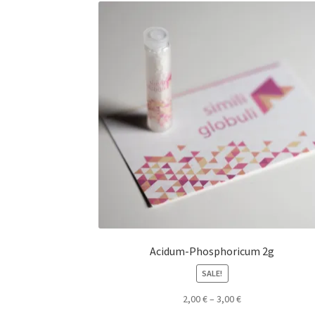
Acidum-Phosphoricum 2g
SALE!
2,00
€
–
3,00
€