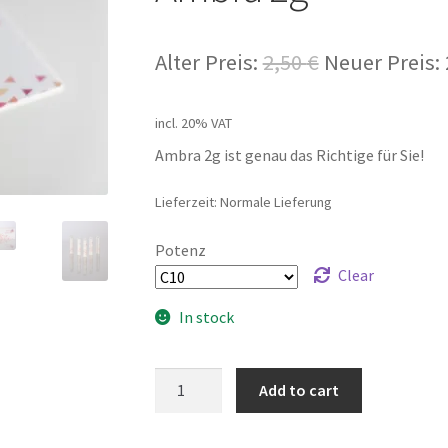
Alter Preis:
2,50
€
Neuer Preis:
incl. 20% VAT
Ambra 2g ist genau das Richtige für Sie!
Lieferzeit: Normale Lieferung
Potenz
Clear
In stock
Ambra
Add to cart
2g
quantity