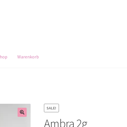
hop
Warenkorb
SALE!
Ambra 2g