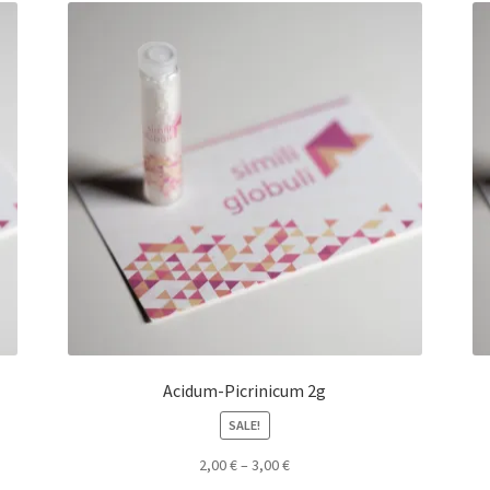
Acidum-Picrinicum 2g
SALE!
2,00
€
–
3,00
€