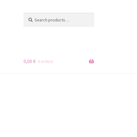
Search
Search
for:
0,00
€
0 Artikel