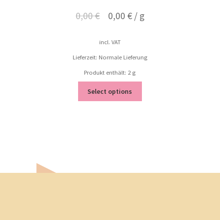
0,00
€
0,00
€
/
g
incl. VAT
Lieferzeit: Normale Lieferung
Produkt enthält: 2
g
Select options