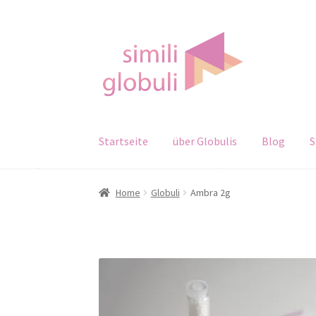
Zur
Zum
Navigation
Inhalt
springen
springen
Startseite
über Globulis
Blog
S
Home
Globuli
Ambra 2g