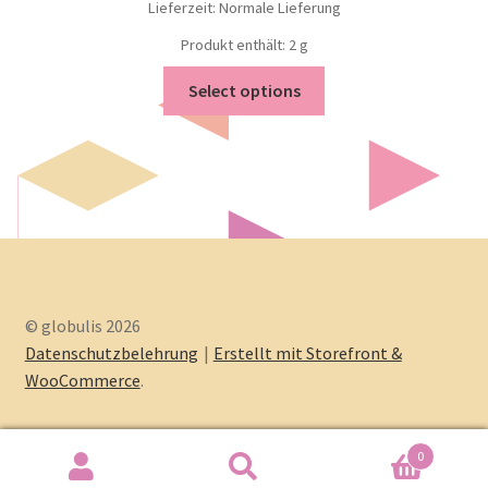
Lieferzeit: Normale Lieferung
Produkt enthält: 2
g
Select options
© globulis 2026
Datenschutzbelehrung
Erstellt mit Storefront &
WooCommerce
.
0
Search
Search