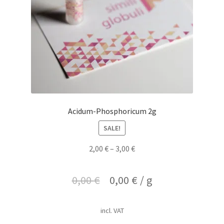
Acidum-Phosphoricum 2g
SALE!
2,00
€
–
3,00
€
0,00
€
0,00
€
/
g
incl. VAT