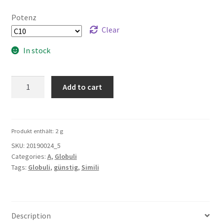
Potenz
Clear
In stock
Ammi-
Add to cart
Visnaga
5g
quantity
Produkt enthält: 2
g
SKU:
20190024_5
Categories:
A
,
Globuli
Tags:
Globuli
,
günstig
,
Simili
Description