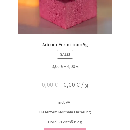
Acidum-Formicicum 5g
SALE!
3,00
€
–
4,00
€
0,00
€
0,00
€
/
g
incl. VAT
Lieferzeit: Normale Lieferung
Produkt enthält: 2
g