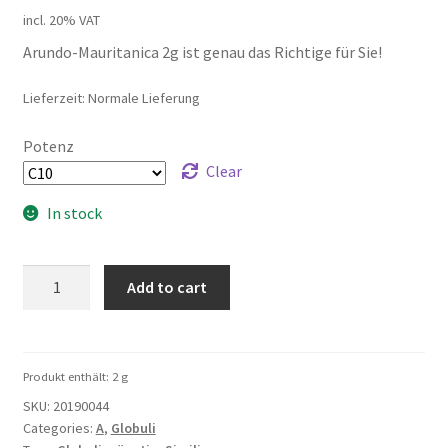
incl. 20% VAT
Arundo-Mauritanica 2g ist genau das Richtige für Sie!
Lieferzeit: Normale Lieferung
Potenz
Clear
In stock
Arundo-
Add to cart
Mauritanica
2g
quantity
Produkt enthält: 2
g
SKU:
20190044
Categories:
A
,
Globuli