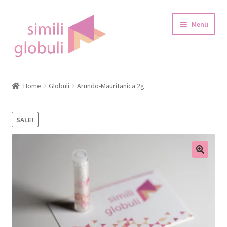
Zur
Zum
Menü
Navigation
Inhalt
springen
springen
Startseite
Home
Globuli
Arundo-Mauritanica 2g
über Globulis
SALE!
Blog
Shop
Warenkorb