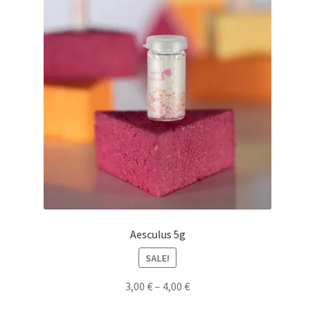
Aesculus 5g
SALE!
3,00
€
–
4,00
€