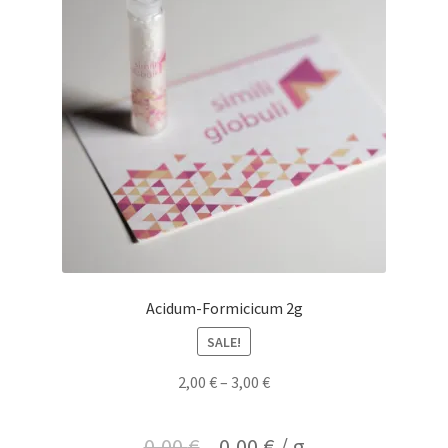
Acidum-Formicicum 2g
SALE!
2,00
€
–
3,00
€
0,00
€
0,00
€
/
g