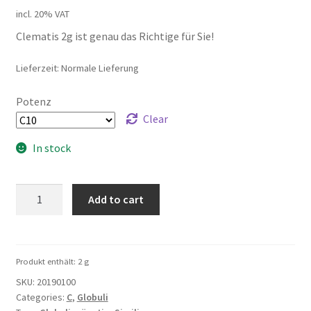
incl. 20% VAT
Clematis 2g ist genau das Richtige für Sie!
Lieferzeit: Normale Lieferung
Potenz
Clear
In stock
Clematis
Add to cart
2g
quantity
Produkt enthält: 2
g
SKU:
20190100
Categories:
C
,
Globuli