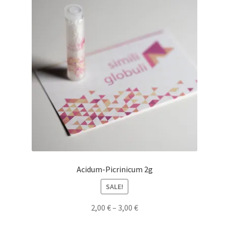
Acidum-Picrinicum 2g
SALE!
2,00
€
–
3,00
€