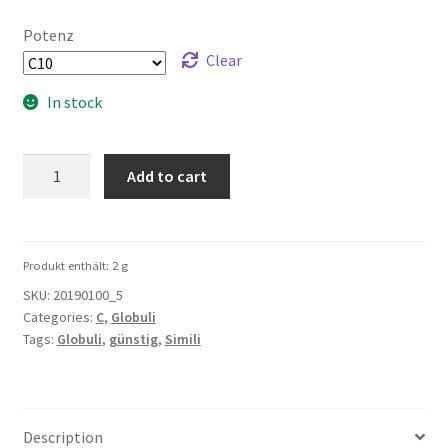
Potenz
Clear
In stock
Clematis
Add to cart
5g
quantity
Produkt enthält: 2
g
SKU:
20190100_5
Categories:
C
,
Globuli
Tags:
Globuli
,
günstig
,
Simili
Description